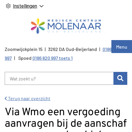
Instellingen
Hoof
Menu
Zoomwijckplein
15
3262 DA
Oud-Beijerland
0186 820
Tel:
997
Spoed
0186 820 997 toets 1
Zoe
Terug naar overzicht
Via Wmo een vergoeding
aanvragen bij de aanschaf