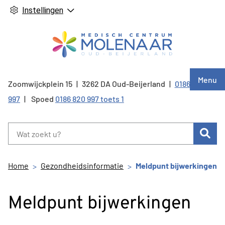
Instellingen
Hoof
Menu
Zoomwijckplein
15
3262 DA
Oud-Beijerland
0186 820
Tel:
997
Spoed
0186 820 997 toets 1
Zoe
Home
Gezondheidsinformatie
Meldpunt bijwerkingen
Meldpunt bijwerkingen