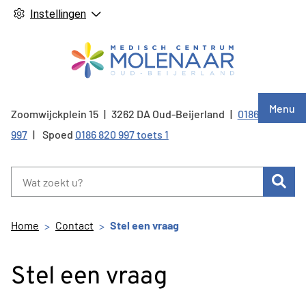
Instellingen
Hoof
Menu
Zoomwijckplein
15
3262 DA
Oud-Beijerland
0186 820
Tel:
997
Spoed
0186 820 997 toets 1
Zoe
Home
Contact
Stel een vraag
Stel een vraag