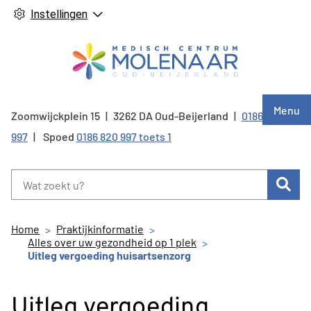
Instellingen
Hoof
Menu
Zoomwijckplein
15
3262 DA
Oud-Beijerland
0186 820
Tel:
997
Spoed
0186 820 997 toets 1
Zoe
Home
Praktijkinformatie
Alles over uw gezondheid op 1 plek
Uitleg vergoeding huisartsenzorg
Uitleg vergoeding