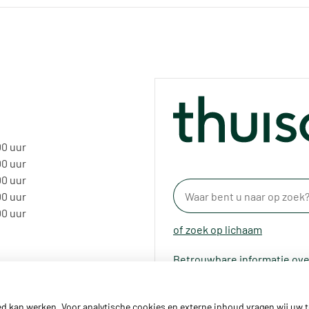
00 uur
00 uur
00 uur
00 uur
00 uur
of zoek op lichaam
Betrouwbare informatie ove
ed kan werken. Voor analytische cookies en externe inhoud vragen wij uw