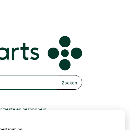
Zoeken
r ziekte en gezondheid
 toestemming.