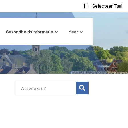
Selecteer Taal
Gezondheidsinformatie
Meer
ntact
Gezondheidsinformatie
Meer
bmenu
submenu
submenu
Zoeken