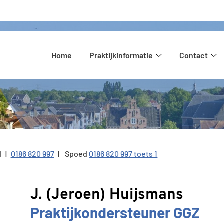
Hoofdmenu
Home
Praktijkinformatie
Contact
Praktijkinformatie
Co
submenu
su
d
0186 820 997
Spoed
0186 820 997 toets 1
Tel:
J. (Jeroen) Huijsmans
Praktijkondersteuner GGZ