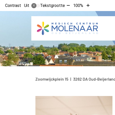
Tekst
Tekst
Contrast
Tekstgrootte
100%
Uit
verkleinen
vergroten
met
met
10%
10%
Zoomwijckplein
15
3262 DA
Oud-Beijerlan