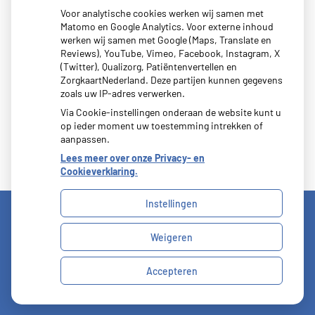
Zoeken
Voor analytische cookies werken wij samen met
Matomo en Google Analytics. Voor externe inhoud
of zoek op lichaam
werken wij samen met Google (Maps, Translate en
Reviews), YouTube, Vimeo, Facebook, Instagram, X
(Twitter), Qualizorg, Patiëntenvertellen en
Betrouwbare informatie over ziekte en gezondheid
ZorgkaartNederland. Deze partijen kunnen gegevens
zoals uw IP-adres verwerken.
Via Cookie-instellingen onderaan de website kunt u
op ieder moment uw toestemming intrekken of
aanpassen.
Lees meer over onze Privacy- en
Cookieverklaring.
Instellingen
Weigeren
Uw Zorg Online
|
Beheer
Privacy verklaring
|
Cookie-instellingen
|
Voorwaarden
Accepteren