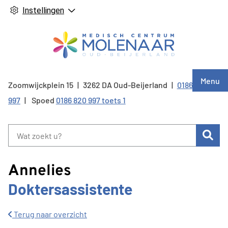
Instellingen
Hoof
Menu
Zoomwijckplein
15
3262 DA
Oud-Beijerland
0186 820
Tel:
997
Spoed
0186 820 997 toets 1
Zoe
Annelies
Doktersassistente
Terug naar overzicht