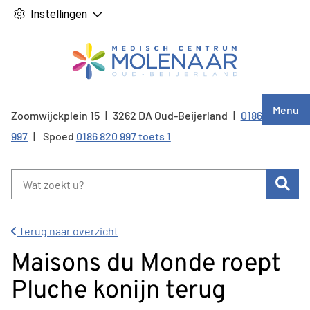
Instellingen
Hoof
Menu
Zoomwijckplein
15
3262 DA
Oud-Beijerland
0186 820
Tel:
997
Spoed
0186 820 997 toets 1
Zoe
Terug naar overzicht
Maisons du Monde roept
Pluche konijn terug