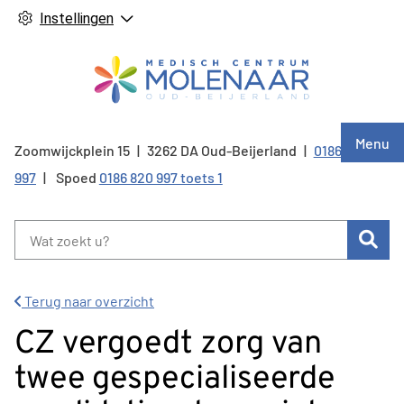
Instellingen
Hoof
Menu
Zoomwijckplein
15
3262 DA
Oud-Beijerland
0186 820
Tel:
997
Spoed
0186 820 997 toets 1
Zoe
Terug naar overzicht
CZ vergoedt zorg van
twee gespecialiseerde