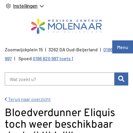
Instellingen
Hoof
Menu
Zoomwijckplein
15
3262 DA
Oud-Beijerland
0186 820
Tel:
997
Spoed
0186 820 997 toets 1
Zoe
Terug naar overzicht
Bloedverdunner Eliquis
toch weer beschikbaar